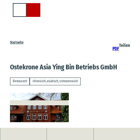
Z
u
Suche
m
I
n
h
a
Startseite
Teilen
PDF
l
t
Ostekrone Asia Ying Bin Betriebs GmbH
Restaurant
chinesisch, asiatisch, vietnamesisch
© M. Witt |
CC-BY