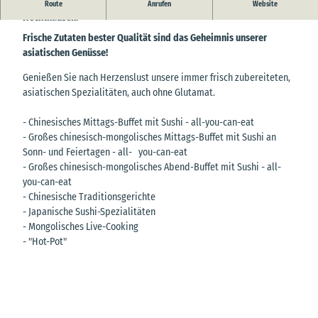
Ostekrone Asia Ying Bin - Ihr asiatisches Erlebnis-Restaurant in
Route
Anrufen
Website
Hechthausen!
Frische Zutaten bester Qualität sind das Geheimnis unserer
asiatischen Genüsse!
Genießen Sie nach Herzenslust unsere immer frisch zubereiteten,
asiatischen Spezialitäten, auch ohne Glutamat.
- Chinesisches Mittags-Buffet mit Sushi - all-you-can-eat
- Großes chinesisch-mongolisches Mittags-Buffet mit Sushi an
Sonn- und Feiertagen - all- you-can-eat
- Großes chinesisch-mongolisches Abend-Buffet mit Sushi - all-
you-can-eat
- Chinesische Traditionsgerichte
- Japanische Sushi-Spezialitäten
- Mongolisches Live-Cooking
- "Hot-Pot"