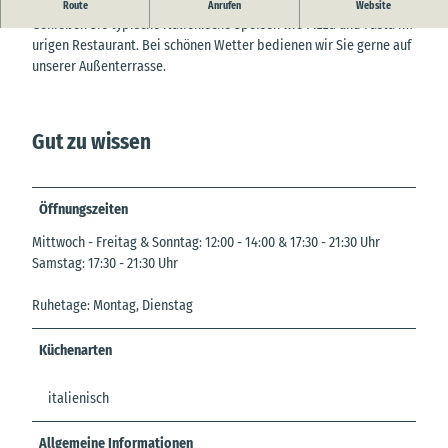
Italienische Spezialitäten in gemütlicher Atmosphäre!
Route
Anrufen
Website
Genießen Sie typische italienische Speisen wie Pizza und Pasta im
urigen Restaurant. Bei schönen Wetter bedienen wir Sie gerne auf
unserer Außenterrasse.
Gut zu wissen
Öffnungszeiten
Mittwoch - Freitag & Sonntag: 12:00 - 14:00 & 17:30 - 21:30 Uhr
Samstag: 17:30 - 21:30 Uhr
Ruhetage: Montag, Dienstag
Küchenarten
italienisch
Allgemeine Informationen