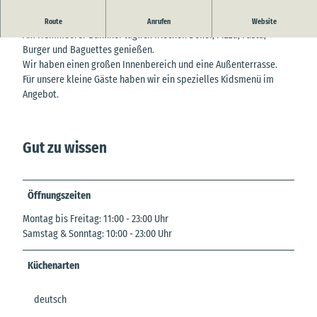
Das Gleis3 - der Imbiss am Bahnhof!
Route
Anrufen
Website
Am Hemmoorer Bahnhof täglich frischen Döner, Pizza, Pasta,
Burger und Baguettes genießen.
Wir haben einen großen Innenbereich und eine Außenterrasse.
Für unsere kleine Gäste haben wir ein spezielles Kidsmenü im
Angebot.
Gut zu wissen
Öffnungszeiten
Montag bis Freitag: 11:00 - 23:00 Uhr
Samstag & Sonntag: 10:00 - 23:00 Uhr
Küchenarten
deutsch