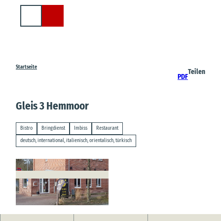
Z
u
Suche
m
I
n
h
a
Startseite
Teilen
PDF
l
t
Gleis 3 Hemmoor
Bistro
Bringdienst
Imbiss
Restaurant
deutsch, international, italienisch, orientalisch, türkisch
© M. Witt |
CC-BY