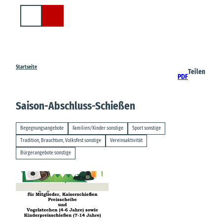
Z
u
Suche
m
I
n
h
a
Startseite
Teilen
PDF
l
t
Saison-Abschluss-Schießen
Begegnungsangebote
Familien/Kinder sonstige
Sport sonstige
Tradition, Brauchtum, Volksfest sonstige
Vereinsaktivität
Bürgerangebote sonstige