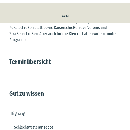
© Schützenverein Osten von 1874 e.V. |
CC-BY-SA
Die Schieß-Saison neigt sich dem Ende und somit laden wir zum
Route
Abschluss-Schießen ein. Es findet wie in jedem Jahr ein Preis und
Pokalschießen statt sowie Kaiserschießen des Vereins und
Straßenschießen. Aber auch für die Kleinen haben wir ein buntes
Programm.
Terminübersicht
Gut zu wissen
Eignung
Schlechtwetterangebot