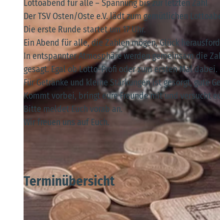
Lottoabend für alle – Spannung bis zur letzten Zahl
Der TSV Osten/Oste e.V. lädt zum gemütlichen Lottoa
Die erste Runde startet um 17 Uhr.
Ein Abend für alle, die Zahlen mögen, Glück herausfor
In entspannter Atmosphäre werden gemeinsam die Zahl
gesagt. Egal ob Lotto-Profi oder zum ersten Mal dabei
Für Getränke und kleine Stärkungen ist gesorgt, gute G
Kommt vorbei, bringt eure Freunde mit und versucht eu
Bitte meldet Euch vorab an.
Wir freuen uns auf Euch.
Terminübersicht