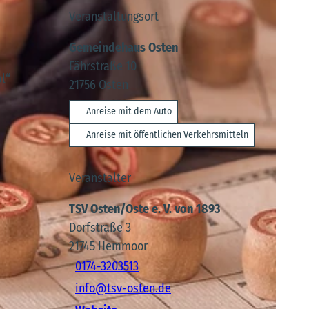
Veranstaltungsort
Gemeindehaus Osten
Fährstraße 10
l“
21756
Osten
Anreise mit dem Auto
Anreise mit öffentlichen Verkehrsmitteln
Veranstalter
TSV Osten/Oste e. V. von 1893
Dorfstraße 3
21745
Hemmoor
0174-3203513
info@tsv-osten.de