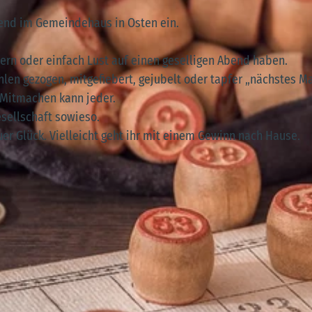
bend im Gemeindehaus in Osten ein.
dern oder einfach Lust auf einen geselligen Abend haben.
en gezogen, mitgefiebert, gejubelt oder tapfer „nächstes Ma
. Mitmachen kann jeder.
esellschaft sowieso.
er Glück. Vielleicht geht ihr mit einem Gewinn nach Hause.