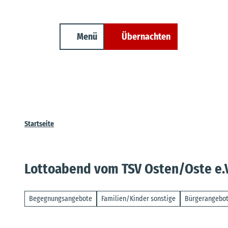
Unterkunft finden
Z
Erwachsene
Kinder
Veranstaltungen
Cuxland-Tourenplaner
u
m
Menü
Übernachten
Suche
I
n
h
a
l
t
Startseite
Lottoabend vom TSV Osten/Oste e.V
Begegnungsangebote
Familien/Kinder sonstige
Bürgerangebot