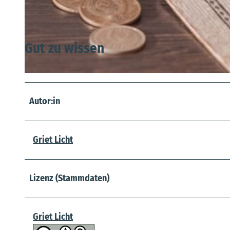
© TSV Osten/Oste e.V. |
CC-BY-SA
Gut zu wissen
© Pixabay |
CC-BY-SA
Autor:in
Griet Licht
Lizenz (Stammdaten)
Griet Licht