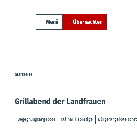
Unterkunft finden
Z
Erwachsene
Kinder
Veranstaltungen
Cuxland-Tourenplaner
u
m
Menü
Übernachten
Suche
I
n
h
a
l
t
Startseite
Grillabend der Landfrauen
Begegnungsangebote
Kulinarik sonstige
Bürgerangebote sonst