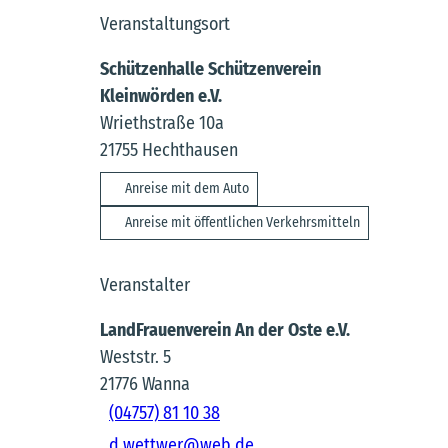
Veranstaltungsort
Schützenhalle Schützenverein
Kleinwörden e.V.
Wriethstraße 10a
21755
Hechthausen
Anreise mit dem Auto
Anreise mit öffentlichen Verkehrsmitteln
Veranstalter
LandFrauenverein An der Oste e.V.
Weststr. 5
21776
Wanna
(04757) 81 10 38
d.wettwer@web.de