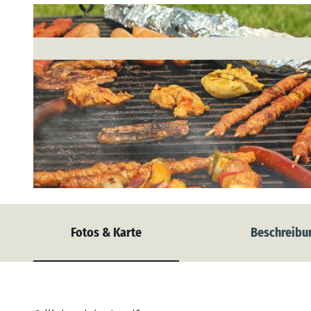
© Pixabay |
CC-BY-SA
Fotos & Karte
Beschreibu