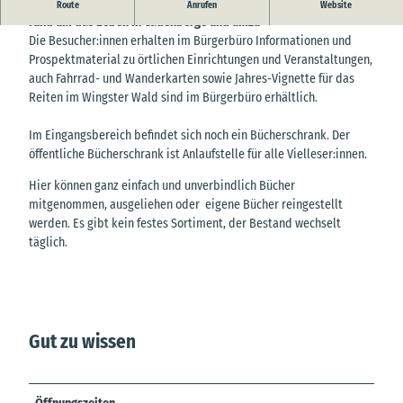
Das Bürgerbüro in Cadenberge ist Anlaufstelle für alle Fragen
Route
Anrufen
Website
rund um das Leben in Cadenberge und umzu
Die Besucher:innen erhalten im Bürgerbüro Informationen und
Prospektmaterial zu örtlichen Einrichtungen und Veranstaltungen,
auch Fahrrad- und Wanderkarten sowie Jahres-Vignette für das
Reiten im Wingster Wald sind im Bürgerbüro erhältlich.
Im Eingangsbereich befindet sich noch ein Bücherschrank. Der
öffentliche Bücherschrank ist Anlaufstelle für alle Vielleser:innen.
Hier können ganz einfach und unverbindlich Bücher
mitgenommen, ausgeliehen oder eigene Bücher reingestellt
werden. Es gibt kein festes Sortiment, der Bestand wechselt
täglich.
Gut zu wissen